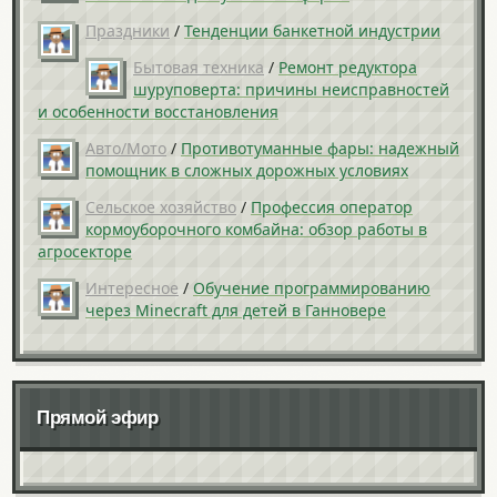
Праздники
/
Тенденции банкетной индустрии
Бытовая техника
/
Ремонт редуктора
шуруповерта: причины неисправностей
и особенности восстановления
Авто/Мото
/
Противотуманные фары: надежный
помощник в сложных дорожных условиях
Сельское хозяйство
/
Профессия оператор
кормоуборочного комбайна: обзор работы в
агросекторе
Интересное
/
Обучение программированию
через Minecraft для детей в Ганновере
Прямой эфир