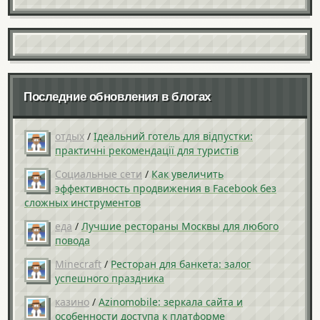
Последние обновления в блогах
отдых
/
Ідеальний готель для відпустки:
практичні рекомендації для туристів
Социальные сети
/
Как увеличить
эффективность продвижения в Facebook без
сложных инструментов
еда
/
Лучшие рестораны Москвы для любого
повода
Minecraft
/
Ресторан для банкета: залог
успешного праздника
казино
/
Azinomobile: зеркала сайта и
особенности доступа к платформе