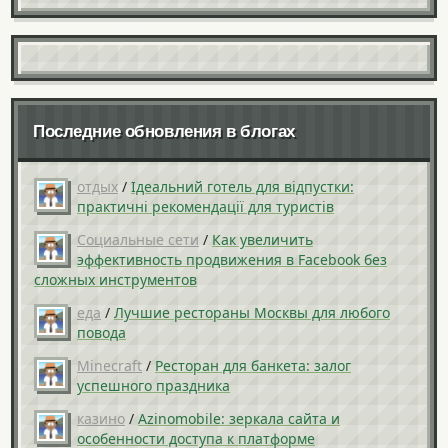
Последние обновления в блогах
отдых
/
Ідеальний готель для відпустки:
практичні рекомендації для туристів
Социальные сети
/
Как увеличить
эффективность продвижения в Facebook без
сложных инструментов
еда
/
Лучшие рестораны Москвы для любого
повода
Minecraft
/
Ресторан для банкета: залог
успешного праздника
казино
/
Azinomobile: зеркала сайта и
особенности доступа к платформе