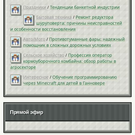
Праздники
/
Тенденции банкетной индустрии
Бытовая техника
/
Ремонт редуктора
шуруповерта: причины неисправностей
и особенности восстановления
Авто/Мото
/
Противотуманные фары: надежный
помощник в сложных дорожных условиях
Сельское хозяйство
/
Профессия оператор
кормоуборочного комбайна: обзор работы в
агросекторе
Интересное
/
Обучение программированию
через Minecraft для детей в Ганновере
Прямой эфир