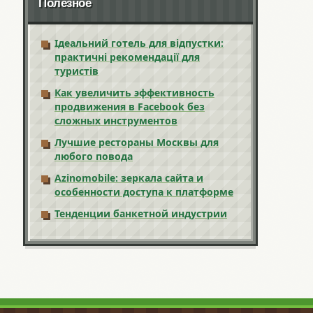
Полезное
Ідеальний готель для відпустки:
практичні рекомендації для
туристів
Как увеличить эффективность
продвижения в Facebook без
сложных инструментов
Лучшие рестораны Москвы для
любого повода
Azinomobile: зеркала сайта и
особенности доступа к платформе
Тенденции банкетной индустрии