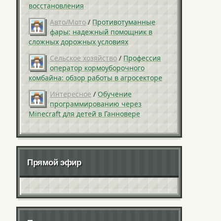
восстановления
Авто/Мото
/
Противотуманные
фары: надежный помощник в
сложных дорожных условиях
Сельское хозяйство
/
Профессия
оператор кормоуборочного
комбайна: обзор работы в агросекторе
Интересное
/
Обучение
программированию через
Minecraft для детей в Ганновере
Прямой эфир