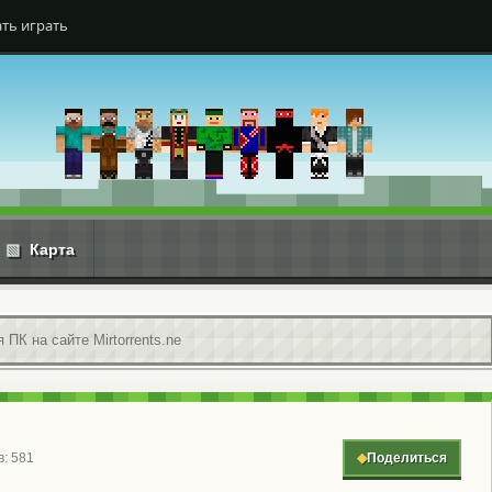
ть играть
▧
Карта
 ПК на сайте Mirtorrents.ne
: 581
◆
Поделиться