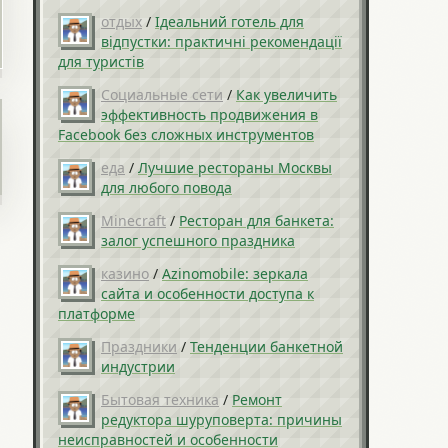
отдых
/
Ідеальний готель для
відпустки: практичні рекомендації
для туристів
Социальные сети
/
Как увеличить
эффективность продвижения в
Facebook без сложных инструментов
еда
/
Лучшие рестораны Москвы
для любого повода
Minecraft
/
Ресторан для банкета:
залог успешного праздника
казино
/
Azinomobile: зеркала
сайта и особенности доступа к
платформе
Праздники
/
Тенденции банкетной
индустрии
Бытовая техника
/
Ремонт
редуктора шуруповерта: причины
неисправностей и особенности