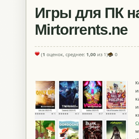
Игры для ПК н
Mirtorrents.ne
(
1
оценок, среднее:
1,00
из 1)
0
К
и
к
и
к
С
м