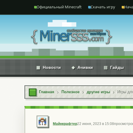
Перейти к содержимому
Официальный Minecraft
Скачать игру
Нача
▦
Новости
◆
Ачивки
▤
Гайды
Главная
Полезное
другие игры
Игры для
Майнкрафтер
22 июня, 2023 в 15:08
просмотров