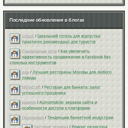
Последние обновления в блогах
отдых
/
Ідеальний готель для відпустки:
практичні рекомендації для туристів
Социальные сети
/
Как увеличить
эффективность продвижения в Facebook без
сложных инструментов
еда
/
Лучшие рестораны Москвы для любого
повода
Minecraft
/
Ресторан для банкета: залог
успешного праздника
казино
/
Azinomobile: зеркала сайта и
особенности доступа к платформе
Праздники
/
Тенденции банкетной индустрии
Бытовая техника
/
Ремонт редуктора