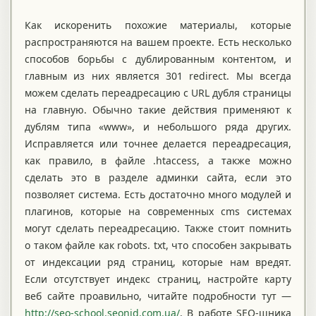
Как искоренить похожие материалы, которые
распространяются на вашем проекте. Есть несколько
способов борьбы с дублированным контентом, и
главным из них является 301 redirect. Мы всегда
можем сделать переадресацию с URL дубля страницы
на главную. Обычно такие действия применяют к
дублям типа «www», и небольшого ряда других.
Исправляется или точнее делается переадресация,
как правило, в файле .htaccess, а также можно
сделать это в разделе админки сайта, если это
позволяет система. Есть достаточно много модулей и
плагинов, которые на современных cms системах
могут сделать переадресацию. Также стоит помнить
о таком файле как robots. txt, что способен закрывать
от индексации ряд страниц, которые нам вредят.
Если отсутствует индекс страниц, настройте карту
веб сайте проавильно, читайте подробности тут —
http://seo-school.seonid.com.ua/
. В работе SEO-шника