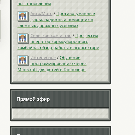
восстановления
Авто/Мото
/
Противотуманные
фары: надежный помощник в
сложных дорожных условиях
Сельское хозяйство
/
Профессия
оператор кормоуборочного
комбайна: обзор работы в агросекторе
Интересное
/
Обучение
программированию через
Minecraft для детей в Ганновере
Прямой эфир