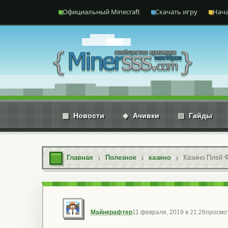
Перейти к содержимому
Официальный Minecraft
Скачать игру
Нача
▦
Новости
◆
Ачивки
▤
Гайды
Главная
Полезное
казино
Казино Плей 
Майнкрафтер
11 февраля, 2019 в 21:26
просмот