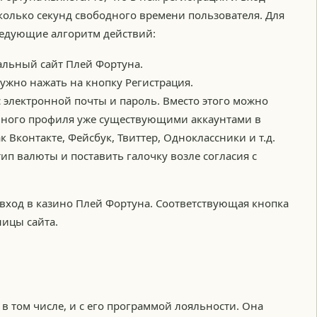
колько секунд свободного времени пользователя. Для
ледующие алгоритм действий:
льный сайт Плей Фортуна.
ужно нажать на кнопку Регистрация.
с электронной почты и пароль. Вместо этого можно
енного профиля уже существующими аккаунтами в
 Вконтакте, Фейсбук, Твиттер, Одноклассники и т.д.
п валюты и поставить галочку возле согласия с
вход в казино Плей Фортуна. Соответствующая кнопка
ницы сайта.
в том числе, и с его программой лояльности. Она