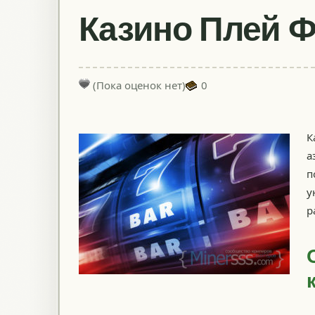
Казино Плей 
(Пока оценок нет)
0
К
а
п
у
р