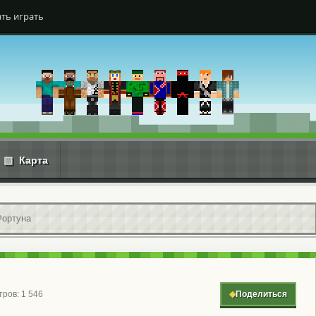
ть играть
▧
Карта
Фортуна
ров: 1 546
◆
Поделиться