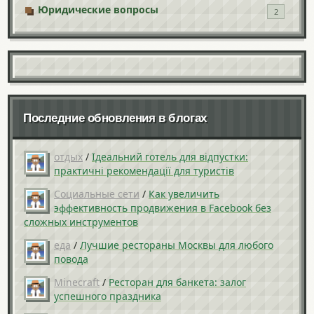
Юридические вопросы
2
Последние обновления в блогах
отдых
/
Ідеальний готель для відпустки:
практичні рекомендації для туристів
Социальные сети
/
Как увеличить
эффективность продвижения в Facebook без
сложных инструментов
еда
/
Лучшие рестораны Москвы для любого
повода
Minecraft
/
Ресторан для банкета: залог
успешного праздника