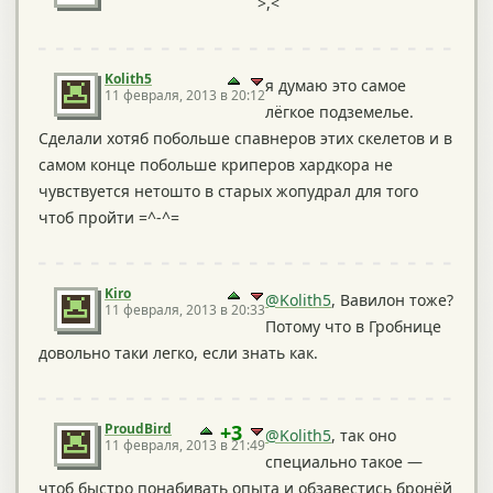
>,<
Kolith5
я думаю это самое
11 февраля, 2013 в 20:12
лёгкое подземелье.
Сделали хотяб побольше спавнеров этих скелетов и в
самом конце побольше криперов хардкора не
чувствуется нетошто в старых жопудрал для того
чтоб пройти =^-^=
Kiro
@Kolith5
, Вавилон тоже?
11 февраля, 2013 в 20:33
Потому что в Гробнице
довольно таки легко, если знать как.
ProudBird
+3
@Kolith5
, так оно
11 февраля, 2013 в 21:49
специально такое —
чтоб быстро понабивать опыта и обзавестись бронёй