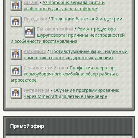
казино
/
Azinomobile: зеркала сайта и
особенности доступа к платформе
Праздники
/
Тенденции банкетной индустрии
Бытовая техника
/
Ремонт редуктора
шуруповерта: причины неисправностей
и особенности восстановления
Авто/Мото
/
Противотуманные фары: надежный
помощник в сложных дорожных условиях
Сельское хозяйство
/
Профессия оператор
кормоуборочного комбайна: обзор работы в
агросекторе
Интересное
/
Обучение программированию
через Minecraft для детей в Ганновере
Прямой эфир