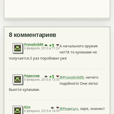
8 комментариев
Provodnik99
+1
А начального оружия
6 февраля, 2013 в 11:53
нет?А то кулаками не
получается,5 раз поробовал уже
Редислав
+1
@Provodnik99
, ничего
6 февраля, 2013 в 13:35
подобного! Они легко
бьются кулаками.
Kiro
@Редисыч
, харе, онанист
6 февраля, 2013 в 16:59