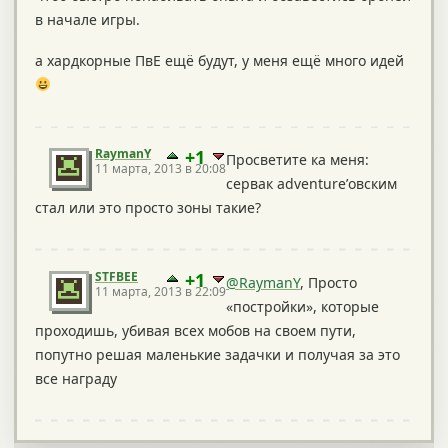
в начале игры.
а хардкорные ПвЕ ещё будут, у меня ещё много идей
RaymanY
+1
Просветите ка меня:
11 марта, 2013 в 20:08
сервак adventure’овским
стал или это просто зоны такие?
STFBEE
+1
@RaymanY
, Просто
11 марта, 2013 в 22:09
«постройки», которые
проходишь, убивая всех мобов на своем пути,
попутно решая маленькие задачки и получая за это
все награду