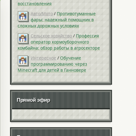
восстановления
Авто/Мото
/
Противотуманные
фары: надежный помощник в
сложных дорожных условиях
Сельское хозяйство
/
Профессия
оператор кормоуборочного
комбайна: обзор работы в агросекторе
Интересное
/
Обучение
программированию через
Minecraft для детей в Ганновере
Прямой эфир