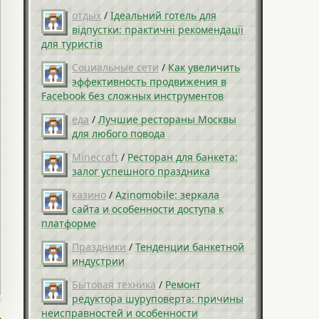
отдых
/
Ідеальний готель для
відпустки: практичні рекомендації
для туристів
Социальные сети
/
Как увеличить
эффективность продвижения в
Facebook без сложных инструментов
еда
/
Лучшие рестораны Москвы
для любого повода
Minecraft
/
Ресторан для банкета:
залог успешного праздника
казино
/
Azinomobile: зеркала
сайта и особенности доступа к
платформе
Праздники
/
Тенденции банкетной
индустрии
Бытовая техника
/
Ремонт
редуктора шуруповерта: причины
неисправностей и особенности