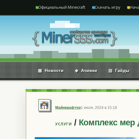
Перейти к содержимому
Официальный Minecraft
Скачать игру
Нача
▦
Новости
◆
Ачивки
▤
Гайды
Майнкрафтер
1 июля, 2024 в 15:18
/
Комплекс мер
УСЛУГИ