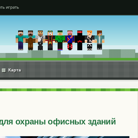
ть играть
▧
Карта
 для охраны офисных зданий