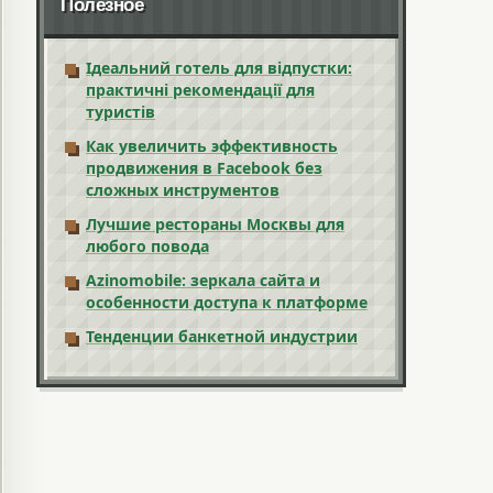
Полезное
Ідеальний готель для відпустки:
практичні рекомендації для
туристів
Как увеличить эффективность
продвижения в Facebook без
сложных инструментов
Лучшие рестораны Москвы для
любого повода
Azinomobile: зеркала сайта и
особенности доступа к платформе
Тенденции банкетной индустрии