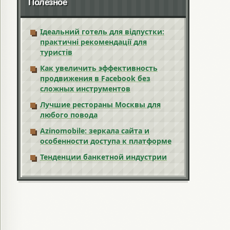
Полезное
Ідеальний готель для відпустки:
практичні рекомендації для
туристів
Как увеличить эффективность
продвижения в Facebook без
сложных инструментов
Лучшие рестораны Москвы для
любого повода
Azinomobile: зеркала сайта и
особенности доступа к платформе
Тенденции банкетной индустрии