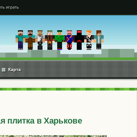
ть играть
▧
Карта
я плитка в Харькове