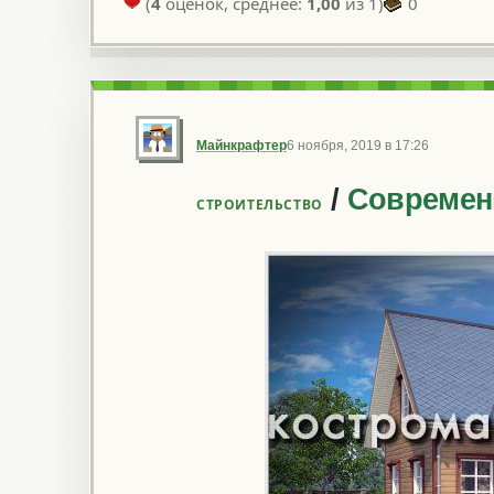
(
4
оценок, среднее:
1,00
из 1)
0
Майнкрафтер
6 ноября, 2019 в 17:26
/
Современ
CТРОИТЕЛЬСТВО