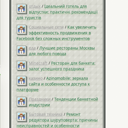
отдых
/
Ідеальний готель для
відпустки: практичні рекомендації
для туристів
Социальные сети
/
Как увеличить
эффективность продвижения в
Facebook без сложных инструментов
еда
/
Лучшие рестораны Москвы
для любого повода
Minecraft
/
Ресторан для банкета:
залог успешного праздника
казино
/
Azinomobile: зеркала
сайта и особенности доступа к
платформе
Праздники
/
Тенденции банкетной
индустрии
Бытовая техника
/
Ремонт
редуктора шуруповерта: причины
неисправностей и особенности