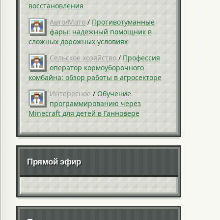
восстановления
Авто/Мото
/
Противотуманные
фары: надежный помощник в
сложных дорожных условиях
Сельское хозяйство
/
Профессия
оператор кормоуборочного
комбайна: обзор работы в агросекторе
Интересное
/
Обучение
программированию через
Minecraft для детей в Ганновере
Прямой эфир