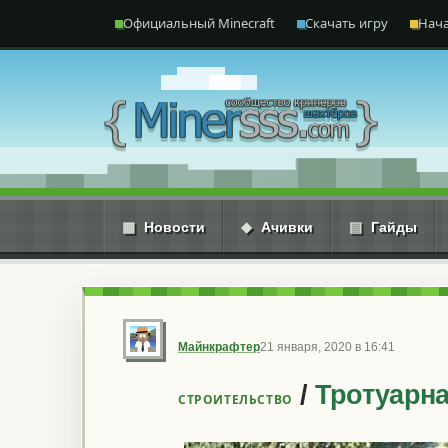
Перейти к содержимому
Официальный Minecraft
Скачать игру
Нача
▦
Новости
◆
Ачивки
▤
Гайды
Майнкрафтер
21 января, 2020 в 16:41
/
Тротуарна
CТРОИТЕЛЬСТВО